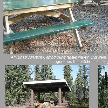
Am
Snag Junction Campground
rasten wir ein und weils 
Lagerfeuer. Ein bißchen hilft es