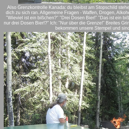
Also Grenzkontrolle Kanada: du bleibst am Stopschild stehen, 
dich zu sich ran. Allgemeine Fragen - Waffen, Drogen, Alkoho
"Wieviel ist ein bißchen?" "Drei Dosen Bier!" "Das ist ein bi
nur drei Dosen Bier!?" Ich: "Nur über die Grenze!" Breites Grin
bekommen unsere Stempel und sind