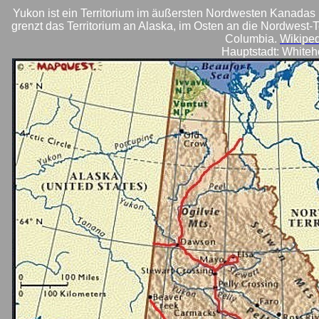
Yukon ist ein Territorium im äußersten Nordwesten Kanadas 
grenzt das Territorium an Alaska, im Osten an die Nordwest-T
Columbia.
Wikipe
Hauptstadt: Whiteh