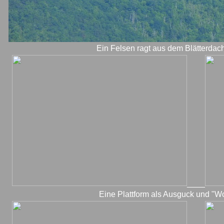
Ein Felsen ragt aus dem Blätterdach
____
Eine Plattform als Ausguck und "W