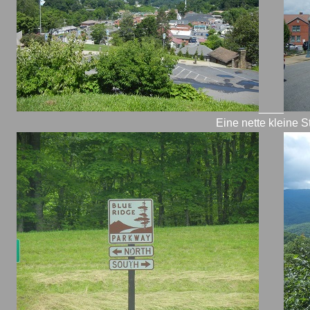
____
Eine nette kleine S
____