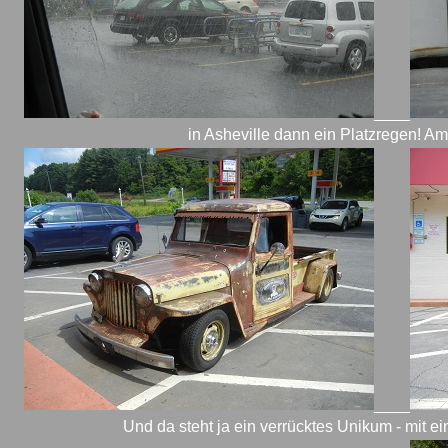
____
in Asheville dann ein Platzregen! 
____
Und da steht ja ein verrücktes Unikum - mit e