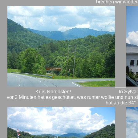
brechen wir wieder
____
Kurs Nordosten! In Sylva besuchen
vor 2 Minuten hat es geschüttet, was runter wollte und nun s
hat an die 34°